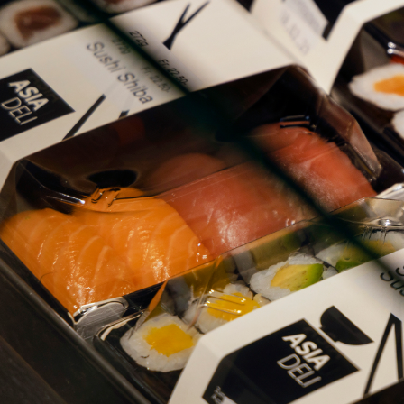
ZURI
ZURI
ORTE
UBER
FR