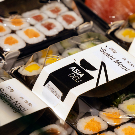
CH
CH BELLEVUE
 UNS
EN